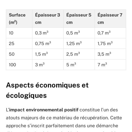
Surface
Épaisseur 3
Épaisseur 5
Épaisseur 7
(m²)
cm
cm
cm
10
0,3 m³
0,5 m³
0,7 m³
25
0,75 m³
1,25 m³
1,75 m³
50
1,5 m³
2,5 m³
3,5 m³
100
3 m³
5 m³
7 m³
Aspects économiques et
écologiques
L’
impact environnemental positif
constitue l’un des
atouts majeurs de ce matériau de récupération. Cette
approche s’inscrit parfaitement dans une démarche