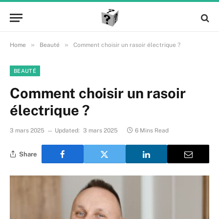
»
»
Home
Beauté
Comment choisir un rasoir électrique ?
BEAUTÉ
Comment choisir un rasoir
électrique ?
3 mars 2025
Updated:
3 mars 2025
6 Mins Read
Share