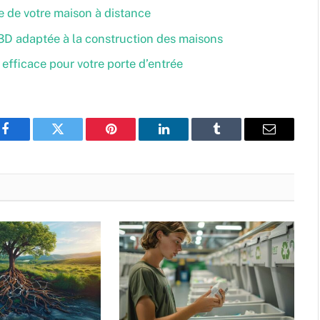
le de votre maison à distance
 3D adaptée à la construction des maisons
efficace pour votre porte d’entrée
Facebook
Twitter
Pinterest
LinkedIn
Tumblr
Email