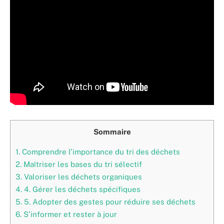
Sommaire
1.
Comprendre l’importance du tri des déchets
2.
Maîtriser les bases du tri sélectif
3.
Valoriser les déchets organiques
4.
4. Gérer les déchets spécifiques
5.
5. Adopter des gestes pour réduire ses déchets
6.
S’informer et rester à jour