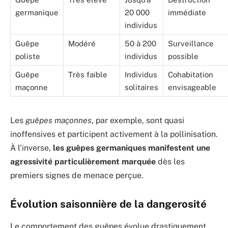
germanique
20 000
immédiate
individus
Guêpe
Modéré
50 à 200
Surveillance
poliste
individus
possible
Guêpe
Très faible
Individus
Cohabitation
maçonne
solitaires
envisageable
Les
guêpes maçonnes
, par exemple, sont quasi
inoffensives et participent activement à la pollinisation.
À l’inverse,
les guêpes germaniques manifestent une
agressivité particulièrement marquée
dès les
premiers signes de menace perçue.
Évolution saisonnière de la dangerosité
Le comportement des guêpes évolue drastiquement