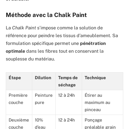
Méthode avec la Chalk Paint
La
Chalk Paint
s’impose comme la solution de
référence pour peindre les tissus d’ameublement. Sa
formulation spécifique permet une
pénétration
optimale
dans les fibres tout en conservant la
souplesse du matériau.
Étape
Dilution
Temps de
Technique
séchage
Première
Peinture
12 à 24h
Étirer au
couche
pure
maximum au
pinceau
Deuxième
10%
12 à 24h
Ponçage
couche
d’eau
préalable grain